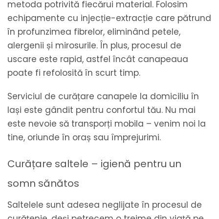
metoda potrivită fiecărui material. Folosim
echipamente cu injecție-extracție care pătrund
în profunzimea fibrelor, eliminând petele,
alergenii și mirosurile. În plus, procesul de
uscare este rapid, astfel încât canapeaua
poate fi refolosită în scurt timp.
Serviciul de curățare canapele la domiciliu în
Iași este gândit pentru confortul tău. Nu mai
este nevoie să transporți mobila – venim noi la
tine, oriunde în oraș sau împrejurimi.
Curățare saltele – igienă pentru un
somn sănătos
Saltelele sunt adesea neglijate în procesul de
curățenie, deși petrecem o treime din viață pe