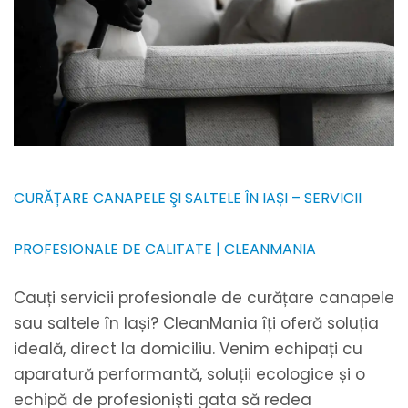
CURĂȚARE CANAPELE ŞI SALTELE ÎN IAȘI – SERVICII
PROFESIONALE DE CALITATE | CLEANMANIA
Cauți servicii profesionale de curățare canapele
sau saltele în Iași? CleanMania îți oferă soluția
ideală, direct la domiciliu. Venim echipați cu
aparatură performantă, soluții ecologice și o
echipă de profesioniști gata să redea